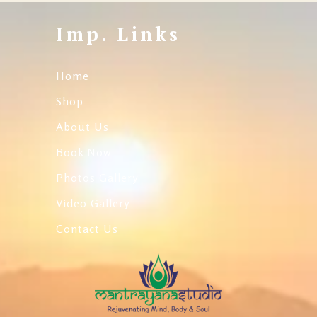
Imp. Links
Home
Shop
About Us
Book Now
Photos Gallery
Video Gallery
Contact Us