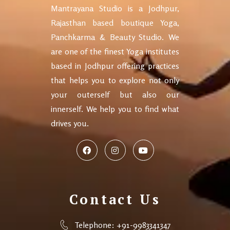
Mantrayana Studio is a Jodhpur,
Rajasthan based boutique Yoga,
Panchkarma & Beauty Studio. We
are one of the finest Yoga institutes
based in Jodhpur offering practices
that helps you to explore not only
your outerself but also our
innerself. We help you to find what
drives you.
Contact Us
Telephone: +91-9983341347