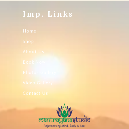
Imp. Links
Home
Shop
About Us
Book Now
Photos Gallery
Video Gallery
Contact Us