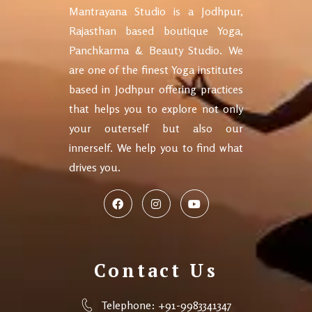
Mantrayana Studio is a Jodhpur,
Rajasthan based boutique Yoga,
Panchkarma & Beauty Studio. We
are one of the finest Yoga institutes
based in Jodhpur offering practices
that helps you to explore not only
your outerself but also our
innerself. We help you to find what
drives you.
Contact Us
Telephone: +91-9983341347